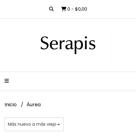
0
-
$0,00
Inicio
Áurea