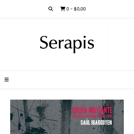
0
-
$0,00