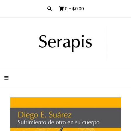
0
-
$0,00